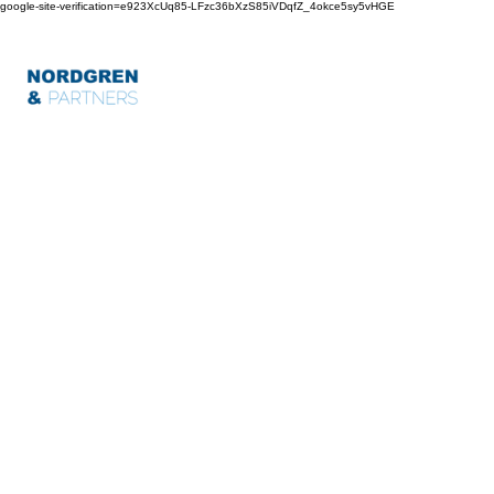
google-site-verification=e923XcUq85-LFzc36bXzS85iVDqfZ_4okce5sy5vHGE