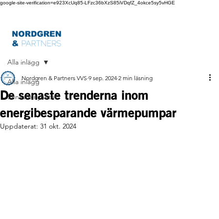
google-site-verification=e923XcUq85-LFzc36bXzS85iVDqfZ_4okce5sy5vHGE
Alla inlägg
Nordgren & Partners VVS
9 sep. 2024
2 min läsning
Alla inlägg
De senaste trenderna inom
Senaste nyheter
energibesparande värmepumpar
Uppdaterat:
31 okt. 2024