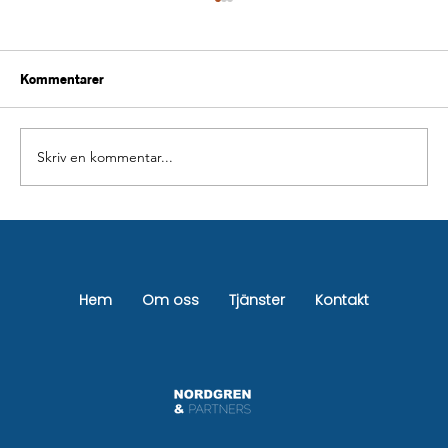
Kommentarer
Skriv en kommentar...
Pris badrumsrenovering Stockholm –
Komplett guide + kostnad 2026
Hem
Om oss
Tjänster
Kontakt