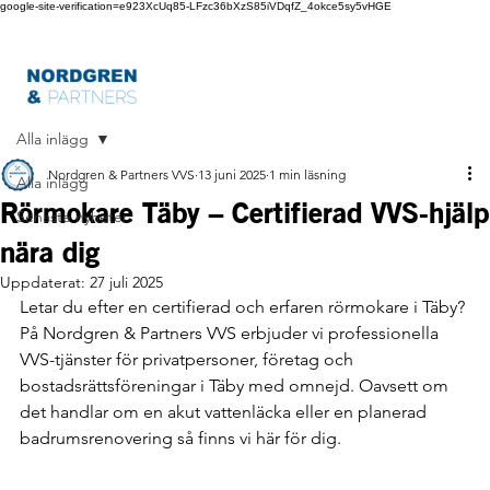
google-site-verification=e923XcUq85-LFzc36bXzS85iVDqfZ_4okce5sy5vHGE
Alla inlägg
Nordgren & Partners VVS
13 juni 2025
1 min läsning
Alla inlägg
Rörmokare Täby – Certifierad VVS-hjälp
Senaste nyheter
nära dig
Uppdaterat:
27 juli 2025
Letar du efter en certifierad och erfaren rörmokare i Täby? 
På Nordgren & Partners VVS erbjuder vi professionella 
VVS-tjänster för privatpersoner, företag och 
bostadsrättsföreningar i Täby med omnejd. Oavsett om 
det handlar om en akut vattenläcka eller en planerad 
badrumsrenovering så finns vi här för dig.