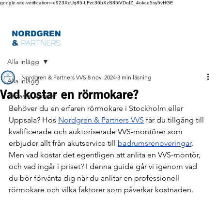
google-site-verification=e923XcUq85-LFzc36bXzS85iVDqfZ_4okce5sy5vHGE
Alla inlägg
Nordgren & Partners VVS
8 nov. 2024
3 min läsning
Alla inlägg
Vad kostar en rörmokare?
Senaste nyheter
Behöver du en erfaren rörmokare i Stockholm eller 
Uppsala? Hos 
Nordgren & Partners VVS
 får du tillgång till 
kvalificerade och auktoriserade VVS-montörer som 
erbjuder allt från akutservice till 
badrumsrenoveringar
. 
Men vad kostar det egentligen att anlita en VVS-montör, 
och vad ingår i priset? I denna guide går vi igenom vad 
du bör förvänta dig när du anlitar en professionell 
rörmokare och vilka faktorer som påverkar kostnaden.