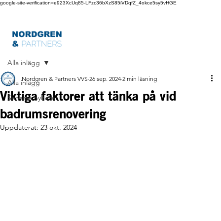
google-site-verification=e923XcUq85-LFzc36bXzS85iVDqfZ_4okce5sy5vHGE
Alla inlägg
Nordgren & Partners VVS
26 sep. 2024
2 min läsning
Alla inlägg
Viktiga faktorer att tänka på vid
Senaste nyheter
badrumsrenovering
Uppdaterat:
23 okt. 2024