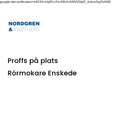
google-site-verification=e923XcUq85-LFzc36bXzS85iVDqfZ_4okce5sy5vHGE
Proffs på plats
Rörmokare Enskede