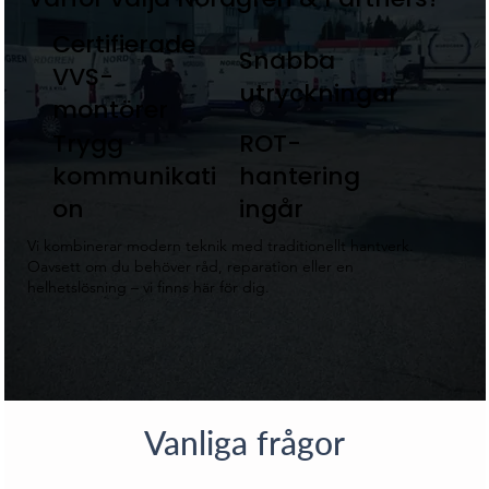
Certifierade
Snabba
VVS-
utryckningar
montörer
Trygg
ROT-
kommunikati
hantering
on
ingår
​Vi kombinerar modern teknik med traditionellt hantverk.
Oavsett om du behöver råd, reparation eller en
helhetslösning – vi finns här för dig.
Vanliga frågor