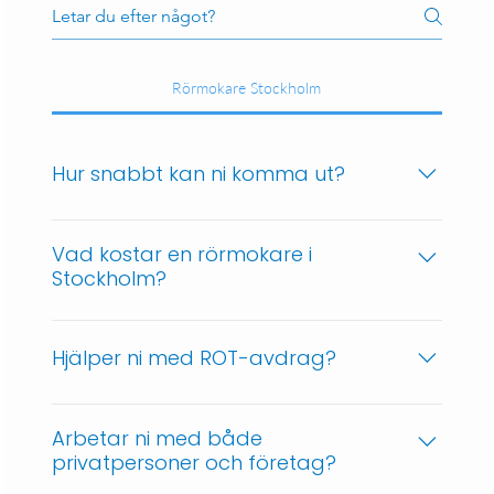
Rörmokare Stockholm
Hur snabbt kan ni komma ut?
Vi erbjuder akuta utryckningar och försöker
alltid vara på plats inom 24 timmar.
Vad kostar en rörmokare i
Stockholm?
Priset varierar beroende på uppdraget.
Kontakta oss för en kostnadsfri offert.
Hjälper ni med ROT-avdrag?
Ja, vi hanterar all administration kring ROT-
avdraget så att du får rätt pris från början.
Arbetar ni med både
privatpersoner och företag?