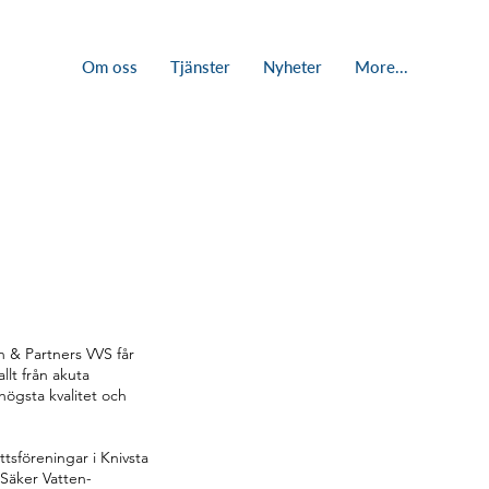
Om oss
Tjänster
Nyheter
More...
 & Partners VVS får
llt från akuta
 högsta kvalitet och
tsföreningar i Knivsta
Säker Vatten-