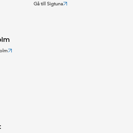
Gå till Sigtuna
olm
holm
: