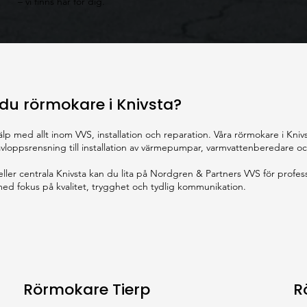
– vi finns här för dig.
du rörmokare i Knivsta?
älp med allt inom VVS, installation och reparation. Våra rörmokare i Kni
 avloppsrensning till installation av värmepumpar, varmvattenberedare 
ler centrala Knivsta kan du lita på Nordgren & Partners VVS för profess
 med fokus på kvalitet, trygghet och tydlig kommunikation.
Rörmokare Tierp
R