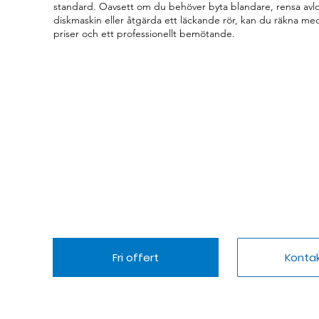
standard. Oavsett om du behöver byta blandare, rensa avlop
diskmaskin eller åtgärda ett läckande rör, kan du räkna med
priser och ett professionellt bemötande.
Fri offert
Konta