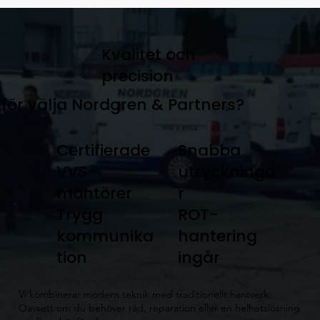
Kvalitet och
precision
för välja Nordgren & Partners?
Certifierade
Snabba
VVS-
utryckninga
montörer
r
Trygg
ROT-
kommunika
hantering
tion
ingår
​Vi kombinerar modern teknik med traditionellt hantverk.
Oavsett om du behöver råd, reparation eller en helhetslösning