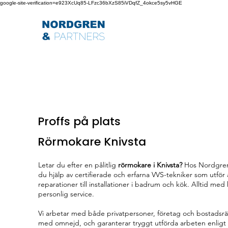
google-site-verification=e923XcUq85-LFzc36bXzS85iVDqfZ_4okce5sy5vHGE
Proffs på plats
Rörmokare Knivsta
Letar du efter en pålitlig
rörmokare i Knivsta?
Hos Nordgren
du hjälp av certifierade och erfarna VVS-tekniker som utför a
reparationer till installationer i badrum och kök. Alltid med
personlig service.
Vi arbetar med både privatpersoner, företag och bostadsrät
med omnejd, och garanterar tryggt utförda arbeten enligt 