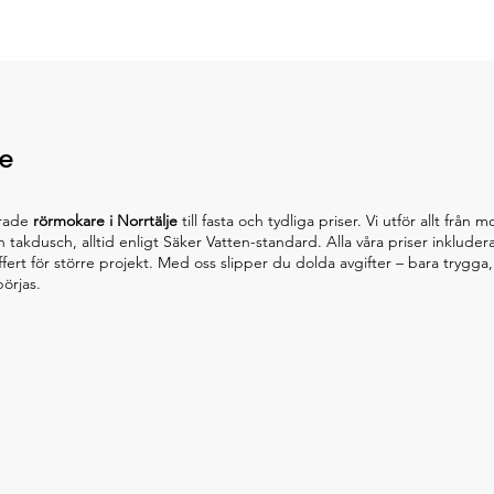
je
erade
rörmokare i Norrtälje
till fasta och tydliga priser. Vi utför allt f
ch takdusch, alltid enligt Säker Vatten-standard. Alla våra priser inklud
 offert för större projekt. Med oss slipper du dolda avgifter – bara trygg
örjas.