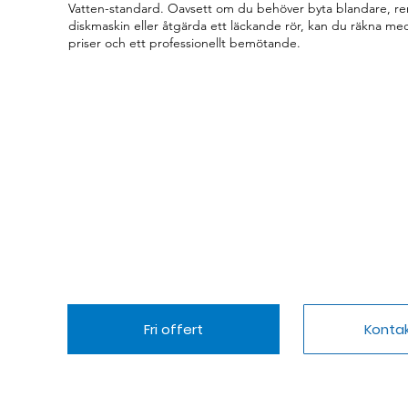
Vatten-standard. Oavsett om du behöver byta blandare, rens
diskmaskin eller åtgärda ett läckande rör, kan du räkna med
priser och ett professionellt bemötande.
Fri offert
Konta