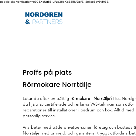
google-site-verification=e923XcUq85-LFzc36bXzS85iVDqfZ_4okce5sy5vHGE
Proffs på plats
Rörmokare Norrtälje
Letar du efter en pålitlig
rörmokare i Norrtälje?
Hos Nordgre
du hjälp av certifierade och erfarna VVS-tekniker som utför a
reparationer till installationer i badrum och kök. Alltid med
personlig service.
Vi arbetar med både privatpersoner, företag och bostadsrät
Norrtälje med omnejd, och garanterar tryggt utförda arbet