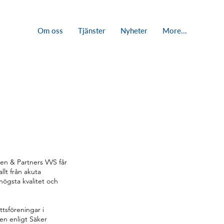
Om oss
Tjänster
Nyheter
More...
n & Partners VVS får
llt från akuta
 högsta kvalitet och
tsföreningar i
en enligt Säker