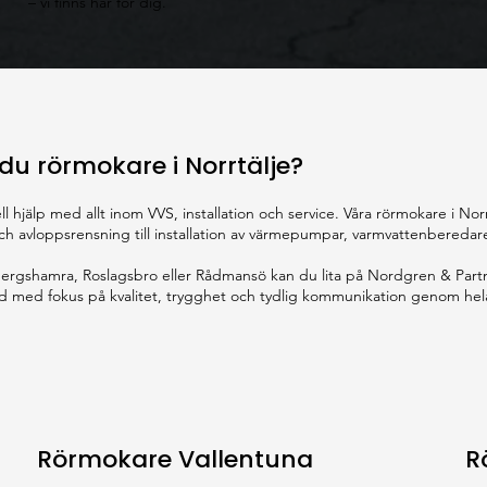
– vi finns här för dig.
du rörmokare i Norrtälje?
l hjälp med allt inom VVS, installation och service. Våra rörmokare i Nor
 och avloppsrensning till installation av värmepumpar, varmvattenbered
 Bergshamra, Roslagsbro eller Rådmansö kan du lita på Nordgren & Partn
ltid med fokus på kvalitet, trygghet och tydlig kommunikation genom he
Rörmokare Vallentuna
R