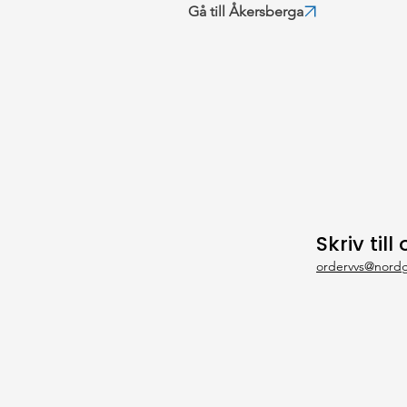
Gå till Åkersberga
Skriv till 
ordervvs@nordg