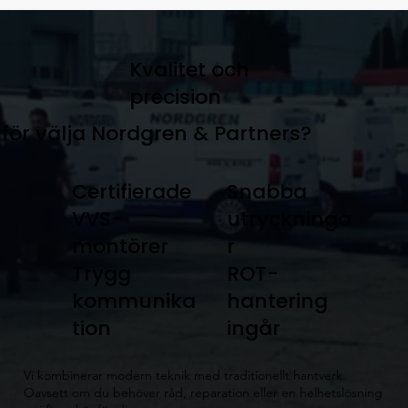
Kvalitet och
precision
för välja Nordgren & Partners?
Certifierade
Snabba
VVS-
utryckninga
montörer
r
Trygg
ROT-
kommunika
hantering
tion
ingår
​Vi kombinerar modern teknik med traditionellt hantverk.
Oavsett om du behöver råd, reparation eller en helhetslösning